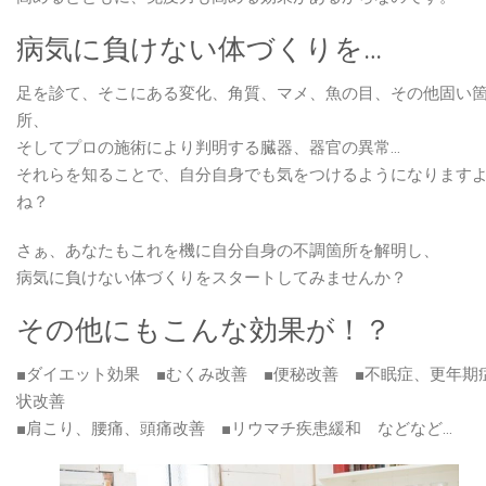
高
病気に負けない体づくりを…
松
に！』
足を診て、そこにある変化、角質、マメ、魚の目、その他固い
【2020.10.31
所、
～
そしてプロの施術により判明する臓器、器官の異常…
11.1】
それらを知ることで、自分自身でも気をつけるようになります
は
ね？
さぁ、あなたもこれを機に自分自身の不調箇所を解明し、
病気に負けない体づくりをスタートしてみませんか？
その他にもこんな効果が！？
■ダイエット効果 ■むくみ改善 ■便秘改善 ■不眠症、更年期
状改善
■肩こり、腰痛、頭痛改善 ■リウマチ疾患緩和 などなど…