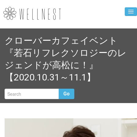
企業ニュース
クローバーカフェイベント
人財育成事業
『若石リフレクソロジーのレ
WELLNEST診断
ジェンドが高松に！』
お母さんの心得
【2020.10.31～11.1】
クローバーカフェ
企業概要
Go