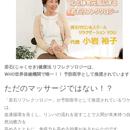
ト
『若
石
リ
フ
レ
ク
ソ
ロ
若石(じゃくせき)健康法 リフレクソロジーは、
ジ
WHO世界保健機関で唯一！！ 予防医学として推奨されています
ー
の
ただのマッサージではない！？
レ
ジ
「若石リフレクソロジー」が予防医学として推奨されているワ
ェ
は、
ン
血液循環を良くし、リンパの流れを促すことで人間が本来持つ
ド
然治癒力を
が
高めるとともに、免疫力も高める効果があるからなのです。