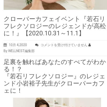
クローバーカフェイベント『若石リ
フレクソロジーのレジェンドが高松
に！』【2020.10.31～11.1】
ク
10月 4,2020
コメントを受け付けていません
ロ
By WELLNEST編集部
ー
足裏を触ればあなたのすべてがわか
バ
る！？
ー
『若石リフレクソロジー』のレジェ
カ
フ
ンド小岩裕子先生がクローバーカフ
ェ
ェに！
イ
ベ
ン