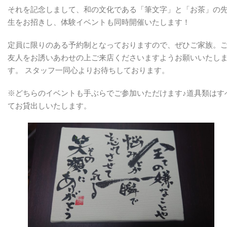
【2020.9.18
それを記念しまして、和の文化である「筆文字」と「お茶」の
～
生をお招きし、体験イベントも同時開催いたします！
9.22】
は
定員に限りのある予約制となっておりますので、ぜひご家族。
友人をお誘いあわせの上ご来店くださいますようお願いいたし
す。 スタッフ一同心よりお待ちしております。
※どちらのイベントも手ぶらでご参加いただけます♪道具類はす
てお貸出しいたします。