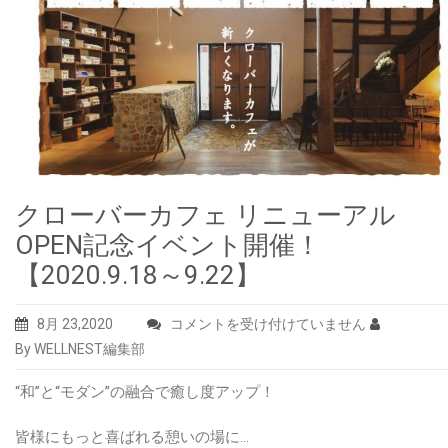
クローバーカフェ リニューアル
OPEN記念イベント開催！
【2020.9.18～9.22】
ク
8月 23,2020
コメントを受け付けていません
ロ
By WELLNEST編集部
ー
“和”と“モダン”の融合で癒し度アップ！
バ
ー
皆様にもっと喜ばれる憩いの場に…
カ