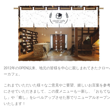
フ
ェ
リ
ニ
ュ
ー
ア
ル
OPEN
記
念
2012年のOPEN以来、地元の皆様を中心に親しまれてきたクロー
イ
ーカフェ。
ベ
これまでいただいた様々なご意見やご要望、嬉しいお言葉を参
ン
にさせていただきまして、この度メニューも一新し、「おもて
ト
し」や「癒し」をレベルアップさせた形でリニューアルオープ
開
いたします！
催！