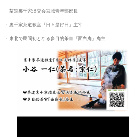
・茶道裏千家淡交会宮城青年部部長
・裏千家茶道教室『日々是好日』主宰
・東北で民間初となる多目的茶室『面白庵』庵主