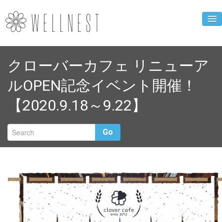
企業ニュース
クローバーカフェ リニューア
人財育成事業
ルOPEN記念イベント開催！
WELLNEST診断
【2020.9.18～9.22】
お母さんの心得
クローバーカフェ
Go
企業概要