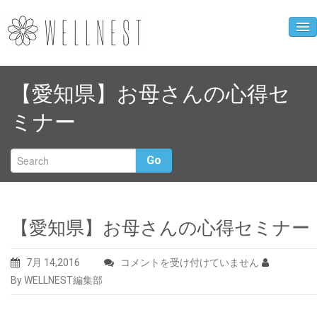
企業ニュース
【愛知県】お母さんの心得セ
人財育成事業
ミナー
WELLNEST診断
お母さんの心得
Go
クローバーカフェ
企業概要
【愛知県】お母さんの心得セミナー
【愛
7月 14,2016
コメントを受け付けていません
知
By WELLNEST編集部
県】
お