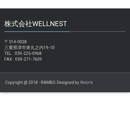
母
さ
ん
株式会社WELLNEST
の
心
〒514-0028
得
三重県津市東丸之内19-10
セ
TEL : 059-225-0968
ミ
FAX : 059-271-7609
ナ
ー
は
Copyright @ 2018 - RAMBO. Designed by
Webriti