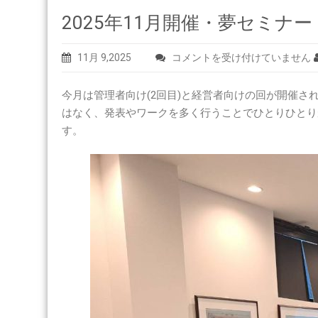
2025年11月開催・夢セミナー
2025
11月 9,2025
コメントを受け付けていません
年
11
今月は管理者向け(2回目)と経営者向けの回が開催
月
はなく、発表やワークを多く行うことでひとりひとり
開
す。
催・
夢
セ
ミ
ナ
ー
は