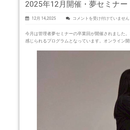
2025年12月開催・夢セミナー
2025
12月 14,2025
コメントを受け付けていません
年
12
今月は管理者夢セミナーの卒業回が開催されました。
月
感じられるプログラムとなっています。オンライン開
開
催・
夢
セ
ミ
ナ
ー
は