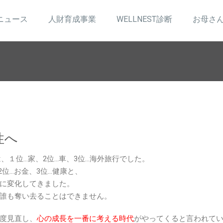
ニュース
人財育成事業
WELLNEST診断
お母さ
性へ
は、１位…家、2位…車、3位…海外旅行でした。
2位…お金、3位…健康と、
に変化してきました。
誰も奪い去ることはできません。
度見直し、
心の成長を一番に考える時代
がやってくると言われて