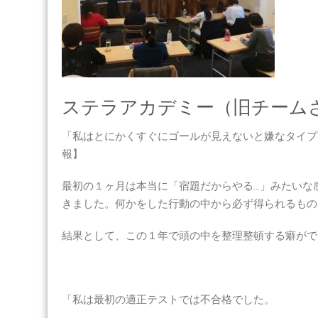
ステラアカデミー（旧チームさゆり
「私はとにかくすぐにゴールが見えないと嫌なタイプ
報】
最初の１ヶ月は本当に「宿題だからやる…」みたいな
きました。何かをした行動の中から必ず得られるもの
結果として、この１年で頭の中を整理整頓する癖がで
「私は最初の適正テストでは不合格でした。