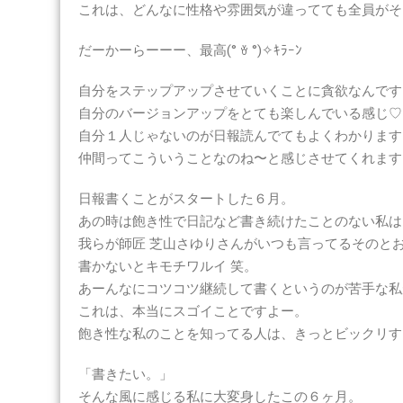
これは、どんなに性格や雰囲気が違ってても全員がそ
だーかーらーーー、最高(° ꈊ °)✧ｷﾗｰﾝ
自分をステップアップさせていくことに貪欲なんです
自分のバージョンアップをとても楽しんでいる感じ♡
自分１人じゃないのが日報読んでてもよくわかります
仲間ってこういうことなのね〜と感じさせてくれます
日報書くことがスタートした６月。
あの時は飽き性で日記など書き続けたことのない私は
我らが師匠 芝山さゆりさんがいつも言ってるそのと
書かないとキモチワルイ 笑。
あーんなにコツコツ継続して書くというのが苦手な私
これは、本当にスゴイことですよー。
飽き性な私のことを知ってる人は、きっとビックリす
「書きたい。」
そんな風に感じる私に大変身したこの６ヶ月。