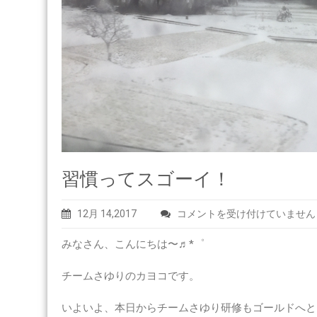
習慣ってスゴーイ！
習
12月 14,2017
コメントを受け付けていません
慣
みなさん、こんにちは〜♬*゜
っ
て
チームさゆりのカヨコです。
ス
ゴ
いよいよ、本日からチームさゆり研修もゴールドへと