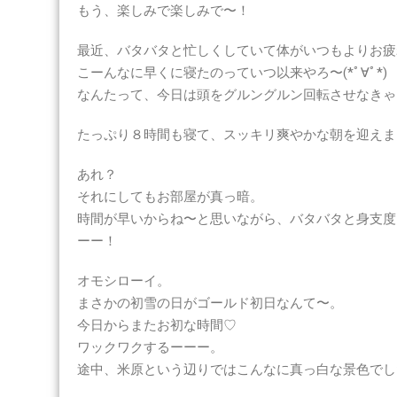
ー
もう、楽しみで楽しみで〜！
イ！
は
最近、バタバタと忙しくしていて体がいつもよりお疲
こーんなに早くに寝たのっていつ以来やろ〜(*ﾟ∀ﾟ*)
なんたって、今日は頭をグルングルン回転させなきゃ
たっぷり８時間も寝て、スッキリ爽やかな朝を迎えました(((
あれ？
それにしてもお部屋が真っ暗。
時間が早いからね〜と思いながら、バタバタと身支度
ーー！
オモシローイ。
まさかの初雪の日がゴールド初日なんて〜。
今日からまたお初な時間♡
ワックワクするーーー。
途中、米原という辺りではこんなに真っ白な景色でし