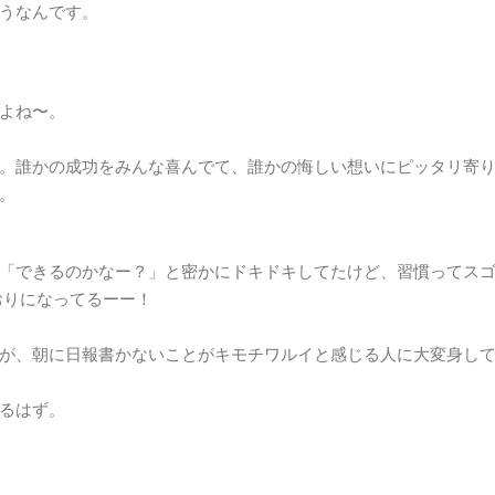
うなんです。
よね〜。
。誰かの成功をみんな喜んでて、誰かの悔しい想いにピッタリ寄
。
「できるのかなー？」と密かにドキドキしてたけど、習慣ってス
おりになってるーー！
が、朝に日報書かないことがキモチワルイと感じる人に大変身し
るはず。