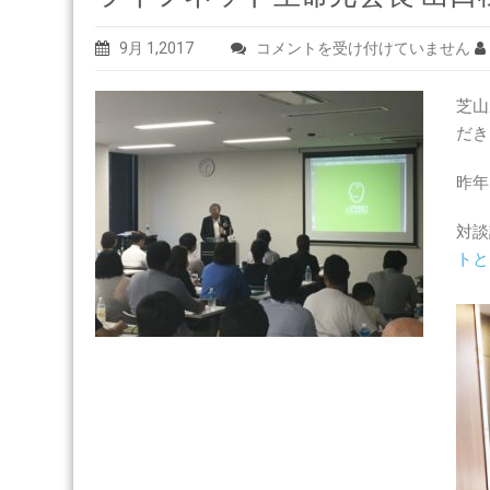
ラ
9月 1,2017
コメントを受け付けていません
イ
フ
芝山
ネ
だき
ッ
昨年
ト
生
対談
命
トと
元
会
長
出
口
様
の
ご
講