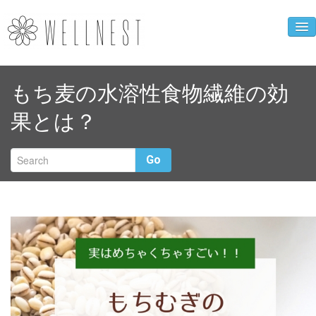
企業ニュース
もち麦の水溶性食物繊維の効
人財育成事業
果とは？
WELLNEST診断
お母さんの心得
Go
クローバーカフェ
企業概要