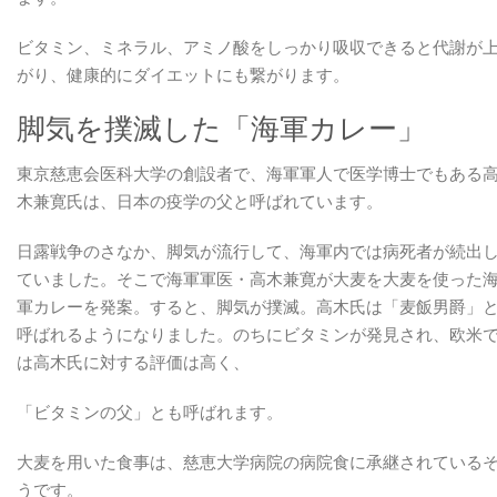
ビタミン、ミネラル、アミノ酸をしっかり吸収できると代謝が
がり、健康的にダイエットにも繋がります。
脚気を撲滅した「海軍カレー」
東京慈恵会医科大学の創設者で、海軍軍人で医学博士でもある
木兼寛氏は、日本の疫学の父と呼ばれています。
日露戦争のさなか、脚気が流行して、海軍内では病死者が続出
ていました。そこで海軍軍医・高木兼寛が大麦を大麦を使った
軍カレーを発案。すると、脚気が撲滅。高木氏は「麦飯男爵」
呼ばれるようになりました。のちにビタミンが発見され、欧米
は高木氏に対する評価は高く、
「ビタミンの父」とも呼ばれます。
大麦を用いた食事は、慈恵大学病院の病院食に承継されている
うです。