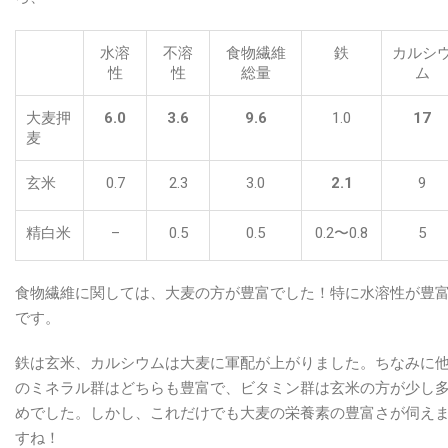
水溶
不溶
食物繊維
鉄
カルシ
性
性
総量
ム
大麦押
6.0
3.6
9.6
1.0
17
麦
玄米
0.7
2.3
3.0
2.1
9
精白米
–
0.5
0.5
0.2〜0.8
5
食物繊維に関しては、大麦の方が豊富でした！特に水溶性が豊
です。
鉄は玄米、カルシウムは大麦に軍配が上がりました。ちなみに
のミネラル群はどちらも豊富で、ビタミン群は玄米の方が少し
めでした。しかし、これだけでも大麦の栄養素の豊富さが伺え
すね！