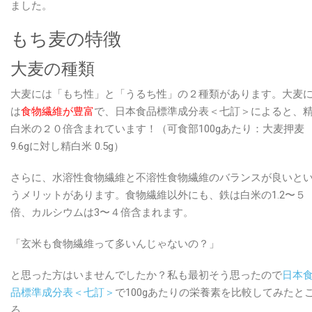
ました。
の
もち麦の特徴
効
果
大麦の種類
と
は？
大麦には「もち性」と「うるち性」の２種類があります。大麦
は
は
食物繊維が豊富
で、日本食品標準成分表＜七訂＞によると、
白米の２０倍含まれています！（可食部100gあたり：大麦押麦
9.6gに対し精白米 0.5g）
さらに、水溶性食物繊維と不溶性食物繊維のバランスが良いと
うメリットがあります。食物繊維以外にも、鉄は白米の1.2〜５
倍、カルシウムは3〜４倍含まれます。
「玄米も食物繊維って多いんじゃないの？」
と思った方はいませんでしたか？私も最初そう思ったので
日本
品標準成分表＜七訂＞
で100gあたりの栄養素を比較してみたと
ろ、