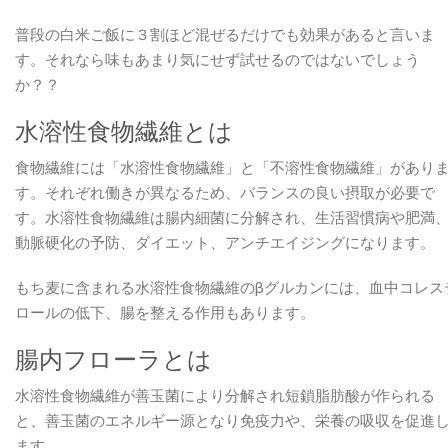
普段の白米ご飯に３割ほど混ぜるだけでも効果があると言いま
す。それなら味もあまり気にせず試せるのではないでしょう
か？？
水溶性食物繊維とは
食物繊維には「水溶性食物繊維」と「不溶性食物繊維」があり
す。それぞれ働きが異なるため、バランスの良い摂取が必要で
す。水溶性食物繊維は腸内細菌に分解され、生活習慣病や肥満
動脈硬化の予防、ダイエット、アンチエイジングになります。
もち麦に含まれる水溶性食物繊維のβグルカンには、血中コレス
ロールの低下、腸を整える作用もあります。
腸内フローラとは
水溶性食物繊維が善玉菌により分解され短鎖脂肪酸が作られる
と、善玉菌のエネルギー源となり免疫力や、栄養の吸収を促進
ます。