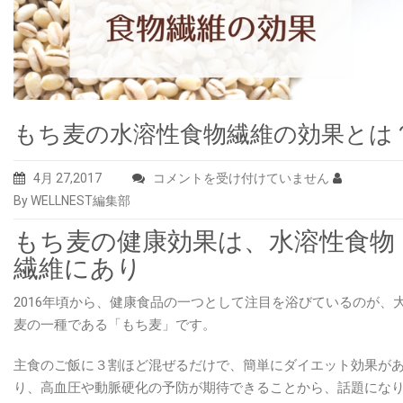
もち麦の水溶性食物繊維の効果とは
も
4月 27,2017
コメントを受け付けていません
ち
By WELLNEST編集部
麦
もち麦の健康効果は、水溶性食物
の
繊維にあり
水
溶
2016年頃から、健康食品の一つとして注目を浴びているのが、
性
麦の一種である「もち麦」です。
食
物
主食のご飯に３割ほど混ぜるだけで、簡単にダイエット効果が
繊
り、高血圧や動脈硬化の予防が期待できることから、話題にな
維