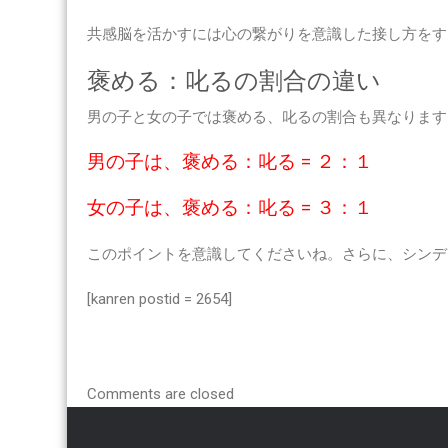
共感脳を活かすには
心の繋がりを意識した接し方をす
褒める：叱るの割合の違い
男の子と女の子では褒める、叱るの割合も異なります
男の子は、褒める：叱る = ２：１
女の子は、褒める：叱る = ３：１
このポイントを意識してくださいね。さらに、シンデ
[kanren postid = 2654]
Comments are closed