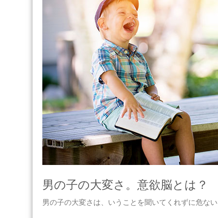
違
い
と
は
は
男の子の大変さ。意欲脳とは？
男の子の大変さは、いうことを聞いてくれずに危ない