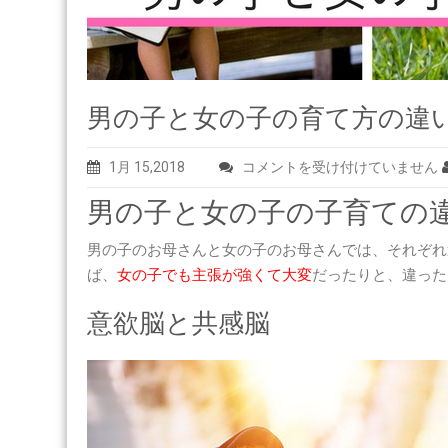
男の子と女の子の育て方の違
男
1月 15,2018
コメントを受け付けていません
の
男の子と女の子の子育ての
子
と
男の子のお母さんと女の子のお母さんでは、それぞれ
女
ば、
女の子でも主張が強くて大変
だったりと、違った
の
意欲脳と共感脳
子
の
育
て
方
の