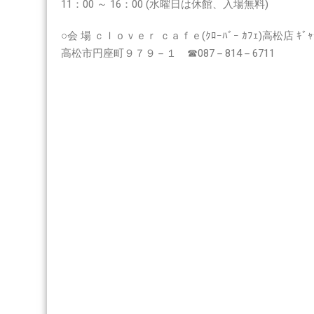
11：00 ～ 16：00 (水曜日は休館、入場無料)
○会 場 ｃｌｏｖｅｒ ｃａｆｅ(ｸﾛｰﾊﾞｰ ｶﾌｪ)高松店 ｷﾞｬ
高松市円座町９７９－１ ☎087－814－6711