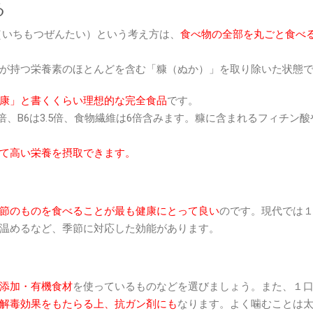
る
全体（いちもつぜんたい）という考え方は、
食べ物の全部を丸ごと食べ
が持つ栄養素のほとんどを含む「糠（ぬか）」を取り除いた状態
康」と書くくらい理想的な完全食品
です。
倍、B6は3.5倍、食物繊維は6倍含みます。糠に含まれるフィチン
て高い栄養を摂取できます。
節のものを食べることが最も健康にとって良い
のです。現代では
温めるなど、季節に対応した効能があります。
添加・有機食材
を使っているものなどを選びましょう。また、１口
解毒効果をもたらる上、抗ガン剤にも
なります。よく噛むことは