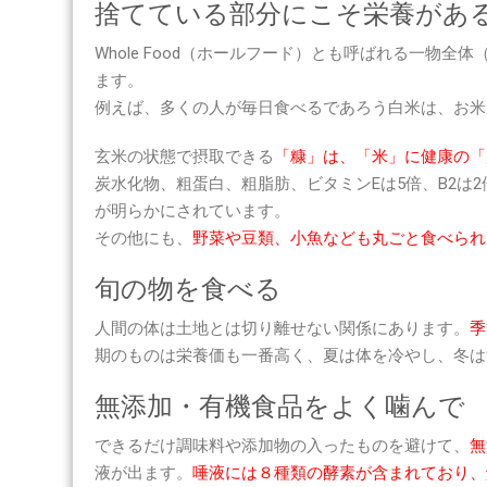
捨てている部分にこそ栄養があ
は
Whole Food（ホールフード）とも呼ばれる一物
ます。
例えば、多くの人が毎日食べるであろう白米は、お米
玄米の状態で摂取できる
「糠」は、「米」に健康の「
炭水化物、粗蛋白、粗脂肪、ビタミンEは5倍、B2は2
が明らかにされています。
その他にも、
野菜や豆類、小魚なども丸ごと食べられ
旬の物を食べる
人間の体は土地とは切り離せない関係にあります。
季
期のものは栄養価も一番高く、夏は体を冷やし、冬は
無添加・有機食品をよく噛んで
できるだけ調味料や添加物の入ったものを避けて、
無
液が出ます。
唾液には８種類の酵素が含まれており、