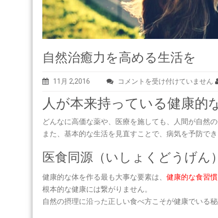
自然治癒力を高める生活を
自
11月 2,2016
コメントを受け付けていません
然
人が本来持っている健康的
治
癒
どんなに高価な薬や、医療を施しても、人間が自然の
力
また、基本的な生活を見直すことで、病気を予防でき
を
医食同源（いしょくどうげん
高
め
健康的な体を作る最も大事な要素は、
健康的な食習慣
る
根本的な健康には繋がりません。
生
自然の摂理に沿った正しい食べ方こそが健康でいる秘
活
を