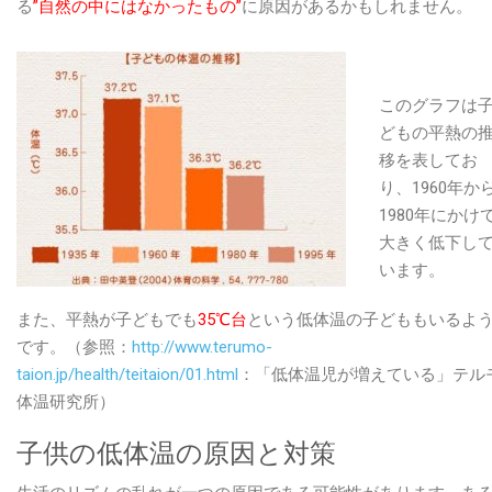
る
”自然の中にはなかったもの”
に原因があるかもしれません。
このグラフは
どもの平熱の
移を表してお
り、1960年か
1980年にかけ
大きく低下し
います。
また、平熱が子どもでも
35℃台
という低体温の子どももいるよ
です。（参照：
http://www.terumo-
taion.jp/health/teitaion/01.html
：「低体温児が増えている」テル
体温研究所）
子供の低体温の原因と対策