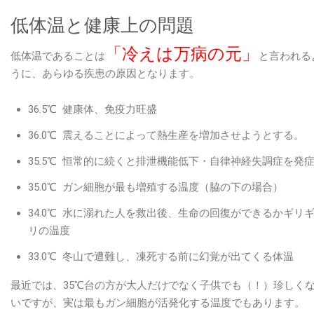
低体温と健康上の問題
「冷えは万病の元」
低体温であることは
と言われる
うに、あらゆる疾患の原因となります。
36.5℃ 健康体、免疫力旺盛
36.0℃ 震えることによって熱生産を増加させようとする。
35.5℃ 恒常的に続くと排泄機能低下・自律神経失調症を発
35.0℃ ガン細胞が最も増殖する温度（脇の下の場合）
34.0℃ 水に溺れた人を救出後、生命の回復ができるかギリ
リの温度
33.0℃ 冬山で遭難し、凍死する前に幻覚が出てくる体温
最近では、35℃台の方が大人だけでなく子供でも（！）珍しく
いですが、実は最もガン細胞が活発化する温度でもあります。