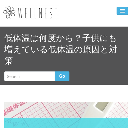
企業ニュース
低体温は何度から？子供にも
人財育成事業
増えている低体温の原因と対
WELLNEST診断
策
お母さんの心得
クローバーカフェ
Go
企業概要