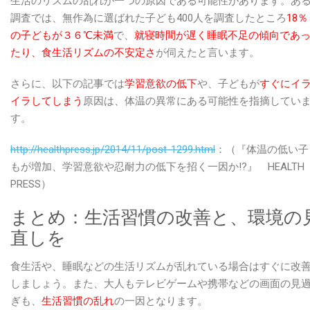
生活のリズムの乱れが一つの原因である可能性があります。あ
調査では、無作為に選ばれた子ども400人を調査したところ
18
の子どもが３６℃未満
で、
就寝時間が遅く睡眠不足の傾向であ
たり、食生活リズムの不安定さ
が伺えたと言います。
さらに、以下の記事では
学習意欲の低下
や、子どもが
すぐにイ
イラしてしまう
原因は、体温の異常にある可能性を指摘してい
す。
http://healthpress.jp/2014/11/post-1299.html
：（『体温の低い子
もが増加、学習意欲や忍耐力の低下を招く一因か!?』 HEALTH
PRESS）
まとめ：生活習慣の改善と、環境の
直しを
食生活や、睡眠などの生活リズムが乱れている場合はすぐに改
しましょう。また、大人もテレビゲームや携帯などの画面の見
ぎも、
生活習慣の乱れ
の一因となります。