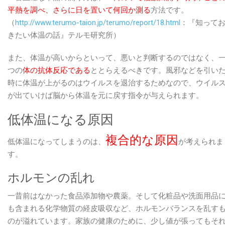
平熱を調べ、さらに日を置いて何回か測る
方法です。
（
http://www.terumo-taion.jp/terumo/report/18.html
：『知って
きたい体温の話』テルモ研究所）
また、体温が高いからといって、悪いと判断するのではなく、
つの
体の抗体反応である
ととらえるべきです。風邪などを引い
時に体温が上がるのはウイルスを退治するためなので、ウイル
が出ていけば脳から体温を元に戻す指令が与えられます。
低体温になる原因
複合的な原因
低体温になってしまうのは、
が考えられま
す。
ホルモンの乱れ
一昔前はなかった食品添加物や農薬。そして化粧品や洗面用品
も含まれる化学物質の経皮吸収など、ホルモンバランスを乱す
のが溢れています。家族の健康のために、少し値が張ってもそ