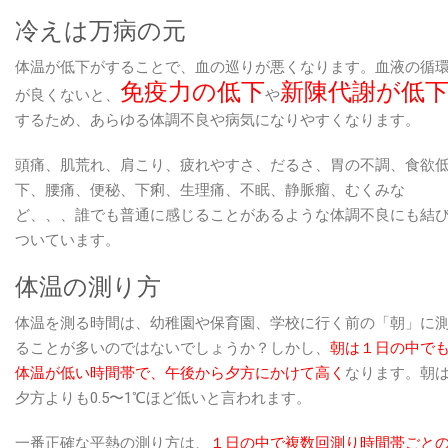
冷えは万病の元
体温が低下がすることで、血の巡りが悪くなります。血液の循
免疫力の低下
新陳代謝が低
が良くないと、
や
するため、あらゆる体調不良や病気になりやすくなります。
頭痛、肌荒れ、肩こり、疲れやすさ、だるさ、胃の不調、食欲
下、腰痛、便秘、下痢、生理痛、不眠、静脈瘤、むくみな
ど、、、誰でも普通に感じることがあるような体調不良にも結
ついています。
体温の測り方
体温を測る時間は、幼稚園や保育園、学校に行く前の「朝」に
ることが多いのではないでしょうか？しかし、
朝は１日の中で
体温が低い時間帯で、午後から夕方にかけて高く
なります。朝
夕方よりも0.5〜1℃ほど低いと言われます。
一番正確な平熱の測り方は、
１日の中で複数回測り時間帯ごと