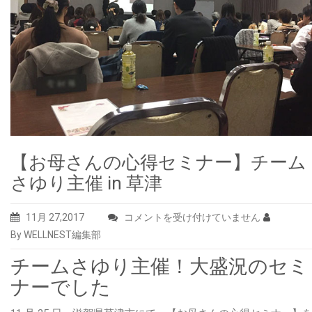
【お母さんの心得セミナー】チーム
さゆり主催 in 草津
【お
11月 27,2017
コメントを受け付けていません
母
By WELLNEST編集部
さ
チームさゆり主催！大盛況のセミ
ん
ナーでした
の
心