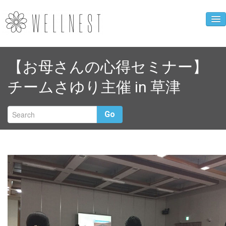
企業ニュース
【お母さんの心得セミナー】
人財育成事業
チームさゆり主催 in 草津
WELLNEST診断
お母さんの心得
Go
クローバーカフェ
企業概要