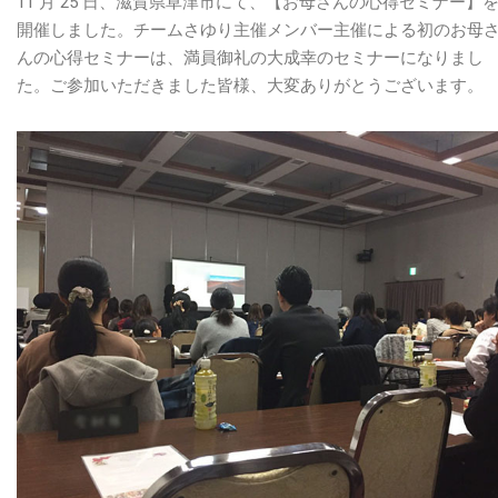
11 月 25 日、滋賀県草津市にて、【お母さんの心得セミナー】
得
開催しました。チームさゆり主催メンバー主催による初のお母
セ
んの心得セミナーは、満員御礼の大成幸のセミナーになりまし
ミ
た。ご参加いただきました皆様、大変ありがとうございます。
ナ
ー】
チ
ー
ム
さ
ゆ
り
主
催
in
草
津
は