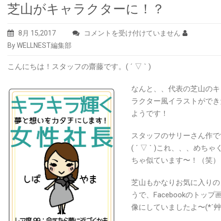
芝山がキャラクターに！？
芝
8月 15,2017
コメントを受け付けていません
山
By WELLNEST編集部
が
こんにちは！スタッフの齋藤です。( ´ ▽ ` )
キ
ャ
なんと、、代表の芝山のキ
ラ
ラクター風イラストができ
ク
ようです！
タ
ー
スタッフのサリーさん作で
に！？
( ´ ▽ ` )これ、、、めちゃ
は
ちゃ似ています〜！（笑）
芝山もかなりお気に入りの
うで、Facebookのトップ
像にしていましたよ〜(*´艸`