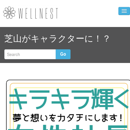
企業ニュース
芝山がキャラクターに！？
人財育成事業
WELLNEST診断
Go
お母さんの心得
クローバーカフェ
企業概要