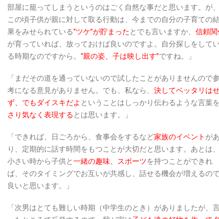
部屋に籠ってしまうというのはごく自然な事だと思います。が
この頃子供が親に対して取る行動は、今までの自分の子育ての
果をみせられている
“ツケ”が貯まった
とでも言いますか、
信頼関
が育っていれば、放っておけば良いのですよ。自分探しをして
る時期なのですから。
“親の姿、子は映し出す”
ですね。」
「まだその道を通っていないので試したことがありませんので
考になる意見がありません。でも、私なら、
決してベッタリは
ず、でもダイスキだよ
ということはしっかり伝わるような言葉
さり気なく表現する
とは思います。」
「できれば、日ごろから、食事会をするなど
家族のイベント
が
り、定期的に話す時間をもつことが大切だと思います。あとは
小さい時から子供と
一緒の趣味、スポーツ
を持つことができれ
ば、そのタイミングでお互いが共感し、話せる機会が増えるの
良いと思います。」
「次男はとても難しい時期（中学生のとき）がありましたが、