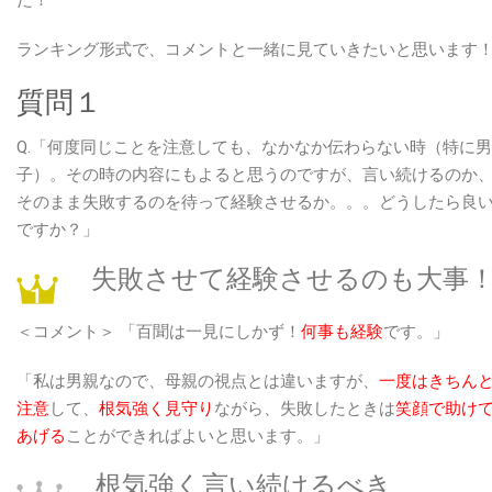
ー
ト
ランキング形式で、コメントと一緒に見ていきたいと思います
「子
質問１
ど
も
Q.「何度同じことを注意しても、なかなか伝わらない時（特に
の
子）。その時の内容にもよると思うのですが、言い続けるのか
態
そのまま失敗するのを待って経験させるか。。。どうしたら良
度
ですか？」
と
対
失敗させて経験させるのも大事
応
に
＜コメント＞ 「百聞は一見にしかず！
何事も経験
です。」
つ
い
「私は男親なので、母親の視点とは違いますが、
一度はきちん
て」
注意
して、
根気強く見守り
ながら、失敗したときは
笑顔で助け
結
あげる
ことができればよいと思います。」
果
根気強く言い続けるべき
発