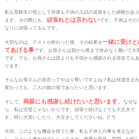
私も受験生の母として何度も子供の入試の送迎をした経験があ
頑張れとは言わない
ます。
その際にも、
です。子供はその
なりに頑張ってるんです。
一緒に受けと
大切なのは、テストが終わった後、その結果を
てあげる事
です。
お母さんは朝から晩まで休みなく働いて大
です。
でも、お母さんは誰よりも子供から感謝される存在でも
ります。
そんなお母さんの存在ってやはり尊いですよね？
私は何度生ま
変わっても、二人の娘の母でありたいと思います。
両親にも感謝し続けたいと思います。
そして、
なぜな
ら、私は完璧じゃないからです。
頑張り続けなくても大丈夫で
す。時に大笑いしたり、大泣きしてくださいね。(^ ^)
今回、このような機会を持てた事、私も子供との事を考えなが
ら、コメント書かせてもらってます。
貴重な意見、質問、お忙