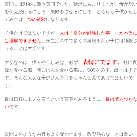
質問１は対応に迷う質問でした。状況にもよりますが、母が想
を伝え続けるにしろ、失敗をさせるにしろ、どちらも子供から
てみれば
一つの経験
になります。
子供だけではないですが、
人は「自分が経験した事」しか本当
は理解できません。
実生活の中で多くの経験を我が子には経験
せることは大切です。
表情にでます。
大切なのは、痛みや苦しみは、必ず、
特に夜
飯を食べる際、朝ごはんを食べる際に、SOSを必ず、出すはずで
す。そんな大切な子供さんの目をちゃんと見てあげてほしいで
す。
目は口程にモノを言うという言葉があるように、
目は嘘をつか
い
です。
質問３のような内容もよく聞かれます。教育熱心なことは良い