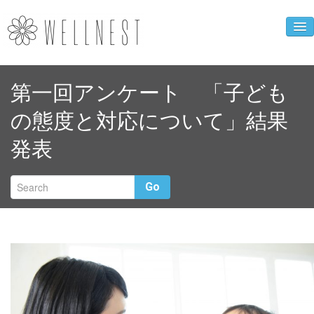
企業ニュース
第一回アンケート 「子ども
人財育成事業
の態度と対応について」結果
WELLNEST診断
発表
お母さんの心得
クローバーカフェ
Go
企業概要