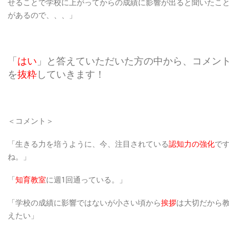
せることで学校に上がってからの成績に影響が出ると聞いたこ
があるので、、、」
「
はい
」と答えていただいた方の中から、コメン
を
抜粋
していきます！
＜コメント＞
「生きる力を培うように、今、注目されている
認知力の強化
で
ね。」
「
知育教室
に週1回通っている。」
「学校の成績に影響ではないが小さい頃から
挨拶
は大切だから
えたい」