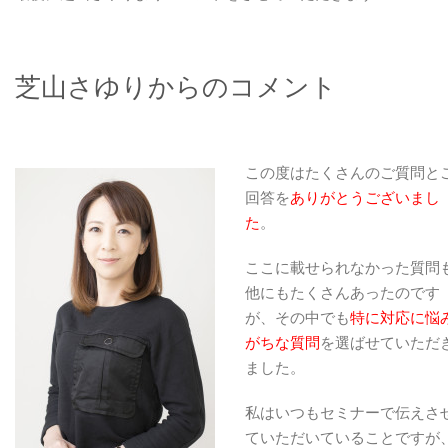
芝山さゆりからのコメント
この度はたくさんのご質問と
回答を
ありがとうございまし
た
。
ここに載せられなかった質問
他にもたくさんあったのです
が、その中でも
特に対応に悩
がちな質問
を選ばせていただ
ました。
私はいつもセミナーで伝えさ
ていただいていることですが