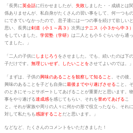
「長男に
英会話
に行かせましたが、
失敗
しました・・成績とは
係ありませんが、私自身がたくさんの習い事をして、何一つも
にできていなかったので、息子達には一つの事を続けて欲しい
思い、長男は
剣道（小１～高３）
次男は
テニス（小３から中３
をしていました。
学習塾（学研）
は二人とも小５ぐらいから通
てました。」
「二人の子供に
しまじろう
をさせました。でも、続いたのは下
子だけです。
無理じいせず、したいことを
させてよいのでは。
「まずは、子供の
興味のあることを観察して知ること
。その後
興味のあることを子ども自身に
最後までやり遂げさせる
こと。
のときにそっとサポートしてあげることが重要だと思います。
事をやり遂げる
達成感
を感じてもらい、それを
誉めてあげる
こ
と。それが家族や周りの人々に何かの形で役立ったなら、それ
対して私たちも
感謝すること
だと思います。」
などなど、たくさんのコメントをいただきました！