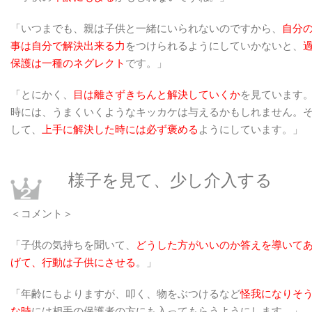
「いつまでも、親は子供と一緒にいられないのですから、
自分
事は自分で解決出来る力
をつけられるようにしていかないと、
保護は一種のネグレクト
です。」
「とにかく、
目は離さずきちんと解決していくか
を見ています
時には、うまくいくようなキッカケは与えるかもしれません。
して、
上手に解決した時には必ず褒める
ようにしています。」
様子を見て、少し介入する
＜コメント＞
「子供の気持ちを聞いて、
どうした方がいいのか答えを導いて
げて、行動は子供にさせる
。」
「年齢にもよりますが、叩く、物をぶつけるなど
怪我になりそ
な時
には相手の保護者の方にも入ってもらうようにします。」