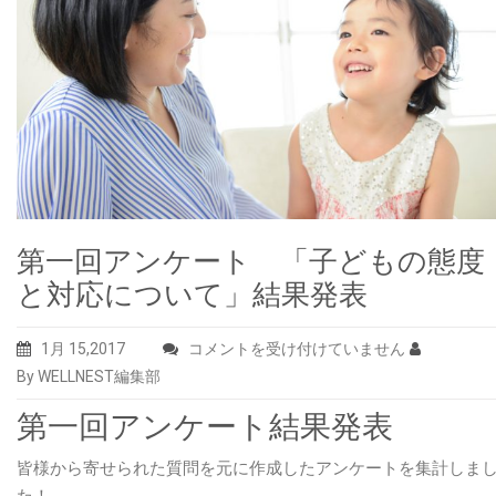
第一回アンケート 「子どもの態度
と対応について」結果発表
第
1月 15,2017
コメントを受け付けていません
一
By WELLNEST編集部
回
第一回アンケート結果発表
ア
ン
皆様から寄せられた質問を元に作成したアンケートを集計しま
ケ
た！