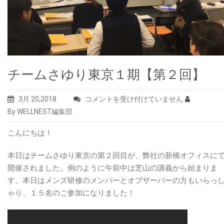
チームさゆり東京１期【第２回】
チ
3月 20,2018
コメントを受け付けていません
ー
By WELLNEST編集部
ム
こんにちは！
さ
ゆ
本日はチームさゆり東京の第２回目が、弊社の新橋オフィスに
り
開催されました。例のように午前中は芝山の講義から始まりま
東
す。本日はメンズ研修のメンバーとオブザーバーの方もいらっ
京
ゃり、１５名のご参加になりました！
１
期
【第