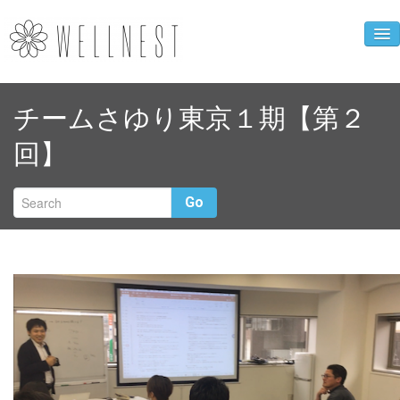
企業ニュース
チームさゆり東京１期【第２
人財育成事業
回】
WELLNEST診断
お母さんの心得
Go
クローバーカフェ
企業概要