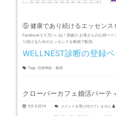
⑤ 健康であり続けるエッセンス
Facebook
３０万いいね！突破の お母さんの心得ペー
り続けるためのエッセンスを動画で配信。
WELLNEST診断の登
,
Tags
自律神経
動画
クローバーカフェ婚活パーテ
ク
9月 4,2014
コメントを受け付けていません
ロ