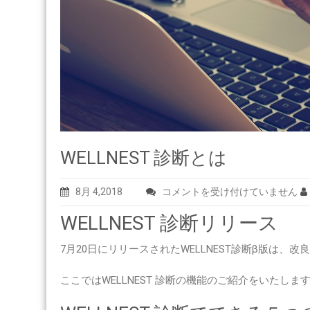
WELLNEST 診断とは
WELLNEST
8月 4,2018
コメントを受け付けていません
診
WELLNEST 診断リリース
断
と
7月20日にリリースされたWELLNEST診断β版は、
は
は
ここではWELLNEST 診断の機能のご紹介をいたしま