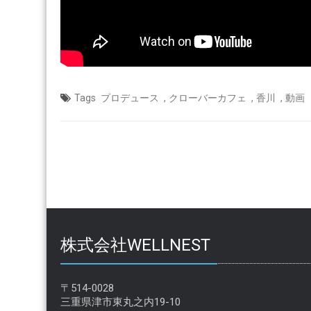
動
画
は
,
,
,
Tags
プロデュース
クローバーカフェ
香川
動画
株式会社WELLNEST
〒514-0028
三重県津市東丸之内19-10