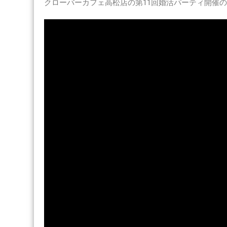
クローバーカフェ高松店の第11回婚活パーティ開催
ー
バ
ー
カ
フ
ェ
婚
活
パ
ー
テ
ィ
ダ
イ
ジ
ェ
ス
ト