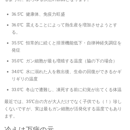
36.5℃ 健康体、免疫力旺盛
36.0℃ 震えることによって熱生産を増加させようとす
る。
35.5℃ 恒常的に続くと排泄機能低下・自律神経失調症を
発症
35.0℃ ガン細胞が最も増殖する温度（脇の下の場合）
34.0℃ 水に溺れた人を救出後、生命の回復ができるかギ
リギリの温度
33.0℃ 冬山で遭難し、凍死する前に幻覚が出てくる体温
最近では、35℃台の方が大人だけでなく子供でも（！）珍し
くないですが、実は最もガン細胞が活発化する温度でもあり
ます。
冷えは万病の元