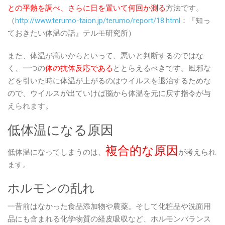
との平熱を調べ、さらに日を置いて何回か測る
方法です。
（
http://www.terumo-taion.jp/terumo/report/18.html
：『知っ
ておきたい体温の話』テルモ研究所）
また、体温が高いからといって、悪いと判断するのではな
く、一つの
体の抗体反応である
ととらえるべきです。風邪な
どを引いた時に体温が上がるのはウイルスを退治するためな
ので、ウイルスが出ていけば脳から体温を元に戻す指令が与
えられます。
低体温になる原因
複合的な原因
低体温になってしまうのは、
が考えられ
ます。
ホルモンの乱れ
一昔前はなかった食品添加物や農薬。そして化粧品や洗面用
品にも含まれる化学物質の経皮吸収など、ホルモンバランス