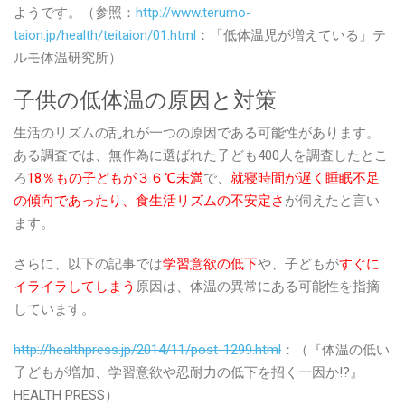
ようです。（参照：
http://www.terumo-
taion.jp/health/teitaion/01.html
：「低体温児が増えている」テ
ルモ体温研究所）
子供の低体温の原因と対策
生活のリズムの乱れが一つの原因である可能性があります。
ある調査では、無作為に選ばれた子ども400人を調査したとこ
ろ
18％もの子どもが３６℃未満
で、
就寝時間が遅く睡眠不足
の傾向であったり、食生活リズムの不安定さ
が伺えたと言い
ます。
さらに、以下の記事では
学習意欲の低下
や、子どもが
すぐに
イライラしてしまう
原因は、体温の異常にある可能性を指摘
しています。
http://healthpress.jp/2014/11/post-1299.html
：（『体温の低い
子どもが増加、学習意欲や忍耐力の低下を招く一因か!?』
HEALTH PRESS）