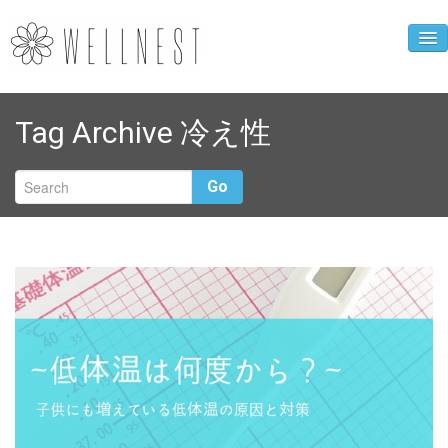
企業ニュース
Tag Archive
冷え性
人財育成事業
WELLNEST診断
Go
お母さんの心得
クローバーカフェ
企業概要