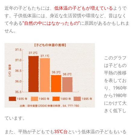
近年の子どもたちには、
低体温の子どもが増えている
ようで
す。子供低体温には、身近な生活習慣や環境など、昔はなく
て今ある
”自然の中にはなかったもの”
に原因があるかもしれま
せん。
このグラフ
は子どもの
平熱の推移
を表してお
り、1960年
から1980年
にかけて大
きく低下し
ています。
また、平熱が子どもでも
35℃台
という低体温の子どももいる